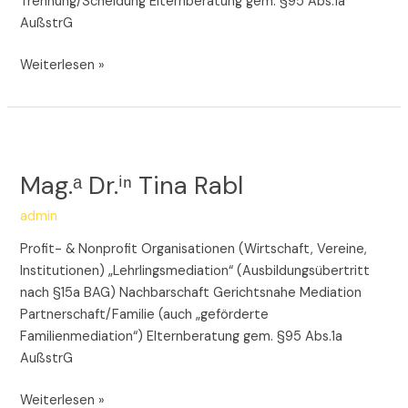
Trennung/Scheidung Elternberatung gem. §95 Abs.1a
AußstrG
Weiterlesen »
Mag.ᵃ
Dr.ⁱⁿ
Mag.ᵃ Dr.ⁱⁿ Tina Rabl
Tina
Rabl
admin
Profit- & Nonprofit Organisationen (Wirtschaft, Vereine,
Institutionen) „Lehrlingsmediation“ (Ausbildungsübertritt
nach §15a BAG) Nachbarschaft Gerichtsnahe Mediation
Partnerschaft/Familie (auch „geförderte
Familienmediation“) Elternberatung gem. §95 Abs.1a
AußstrG
Weiterlesen »