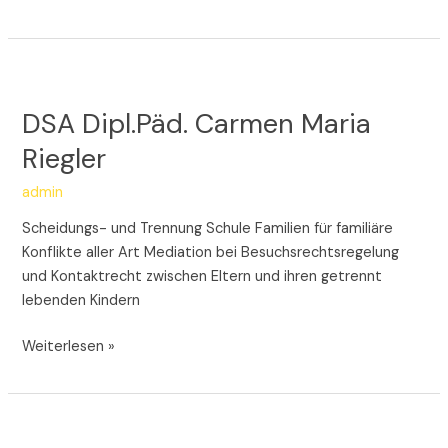
DSA
Dipl.Päd.
DSA Dipl.Päd. Carmen Maria
Carmen
Maria
Riegler
Riegler
admin
Scheidungs- und Trennung Schule Familien für familiäre
Konflikte aller Art Mediation bei Besuchsrechtsregelung
und Kontaktrecht zwischen Eltern und ihren getrennt
lebenden Kindern
Weiterlesen »
Dr.