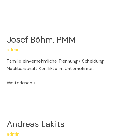
Josef
Böhm,
Josef Böhm, PMM
PMM
admin
Familie einvernehmliche Trennung / Scheidung
Nachbarschaft Konflikte im Unternehmen
Weiterlesen »
Andreas
Lakits
Andreas Lakits
admin