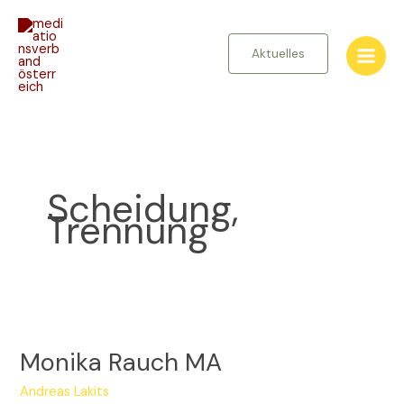
Zum
Inhalt
springen
Aktuelles
Scheidung,
Trennung
Monika
Rauch
Monika Rauch MA
MA
Andreas Lakits