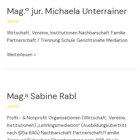
jur.
Mag.ª jur. Michaela Unterrainer
Michaela
Unterrainer
admin
Wirtschaft, Vereine, Institutionen Nachbarschaft Familie
Partnerschaft / Trennung Schule Gerichtsnahe Mediation
Weiterlesen »
Mag.ᵃ
Sabine
Mag.ᵃ Sabine Rabl
Rabl
admin
Profit- & Nonprofit Organisationen (Wirtschaft, Vereine,
Institutionen) „Lehrlingsmediation“ (Ausbildungsübertritt
nach §15a BAG) Nachbarschaft Partnerschaft/Familie