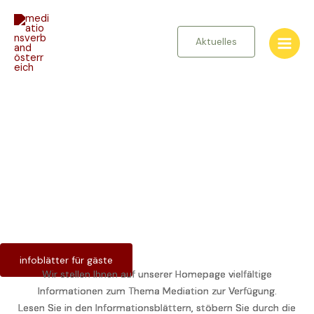
Zum
Inhalt
springen
Aktuelles
Herzlich Willkommen
beim mvö
mediationsverband österreich
Der Berufsverband für
qualitative Mediation.
infoblätter für gäste
Wir stellen Ihnen auf unserer Homepage vielfältige
Informationen zum Thema Mediation zur Verfügung.
Lesen Sie in den Informationsblättern, stöbern Sie durch die