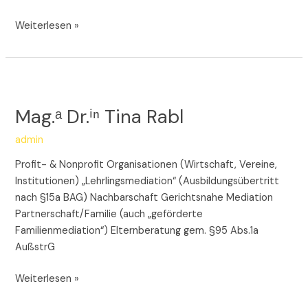
Weiterlesen »
Mag.ᵃ
Dr.ⁱⁿ
Mag.ᵃ Dr.ⁱⁿ Tina Rabl
Tina
Rabl
admin
Profit- & Nonprofit Organisationen (Wirtschaft, Vereine,
Institutionen) „Lehrlingsmediation“ (Ausbildungsübertritt
nach §15a BAG) Nachbarschaft Gerichtsnahe Mediation
Partnerschaft/Familie (auch „geförderte
Familienmediation“) Elternberatung gem. §95 Abs.1a
AußstrG
Weiterlesen »