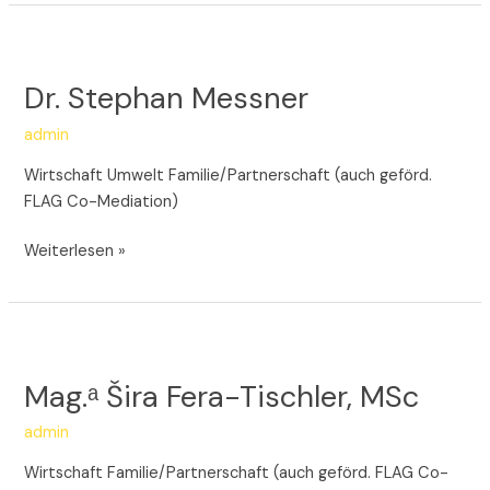
Dr.
Stephan
Dr. Stephan Messner
Messner
admin
Wirtschaft Umwelt Familie/Partnerschaft (auch geförd.
FLAG Co-Mediation)
Weiterlesen »
Mag.ᵃ
Šira
Mag.ᵃ Šira Fera-Tischler, MSc
Fera-
Tischler,
admin
MSc
Wirtschaft Familie/Partnerschaft (auch geförd. FLAG Co-