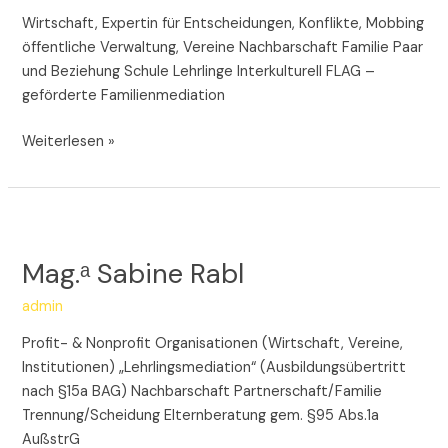
Wirtschaft, Expertin für Entscheidungen, Konflikte, Mobbing
öffentliche Verwaltung, Vereine Nachbarschaft Familie Paar
und Beziehung Schule Lehrlinge Interkulturell FLAG –
geförderte Familienmediation
Weiterlesen »
Mag.ᵃ
Sabine
Mag.ᵃ Sabine Rabl
Rabl
admin
Profit- & Nonprofit Organisationen (Wirtschaft, Vereine,
Institutionen) „Lehrlingsmediation“ (Ausbildungsübertritt
nach §15a BAG) Nachbarschaft Partnerschaft/Familie
Trennung/Scheidung Elternberatung gem. §95 Abs.1a
AußstrG