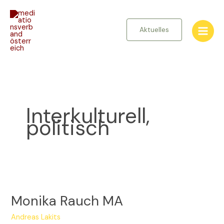
Zum
Inhalt
springen
Aktuelles
Interkulturell,
politisch
Monika
Rauch
Monika Rauch MA
MA
Andreas Lakits