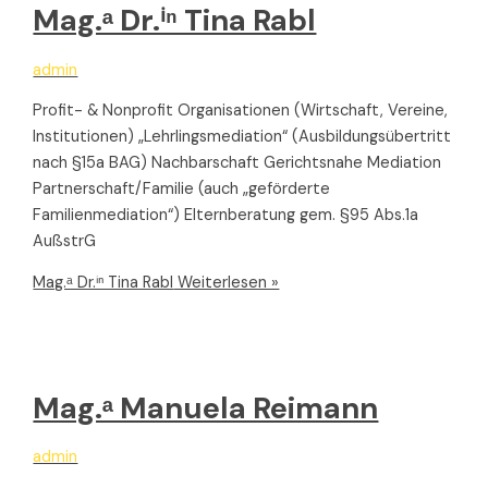
Mag.ᵃ Dr.ⁱⁿ Tina Rabl
admin
Profit- & Nonprofit Organisationen (Wirtschaft, Vereine,
Institutionen) „Lehrlingsmediation“ (Ausbildungsübertritt
nach §15a BAG) Nachbarschaft Gerichtsnahe Mediation
Partnerschaft/Familie (auch „geförderte
Familienmediation“) Elternberatung gem. §95 Abs.1a
AußstrG
Mag.ᵃ Dr.ⁱⁿ Tina Rabl
Weiterlesen »
Mag.ᵃ Manuela Reimann
admin