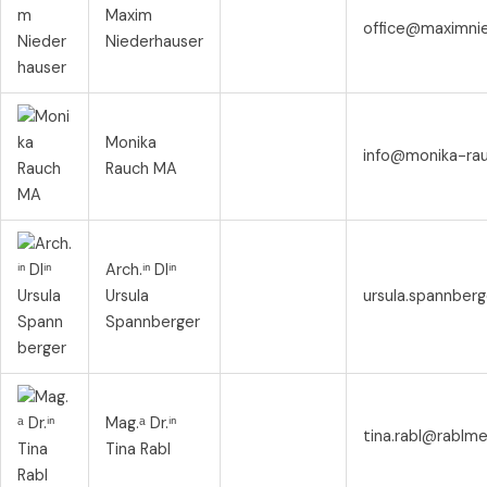
Maxim
office@maximnie
Niederhauser
Monika
info@monika-rau
Rauch MA
Arch.ⁱⁿ DIⁱⁿ
Ursula
ursula.spannber
Spannberger
Mag.ᵃ Dr.ⁱⁿ
tina.rabl@rablme
Tina Rabl