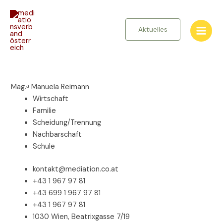
Zum
Inhalt
springen
Aktuelles
Mag.ᵃ Manuela Reimann
Wirtschaft
Familie
Scheidung/Trennung
Nachbarschaft
Schule
kontakt@mediation.co.at
+43 1 967 97 81
+43 699 1 967 97 81
+43 1 967 97 81
1030 Wien, Beatrixgasse 7/19